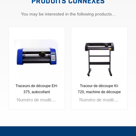
PRODUITS CONNEXES
You may be interested in the following products...
Traceurs de découpe EH-
Traceur de découpe KI-
375, autocollant
720, machine de découpe
autocollant, traceur de
de vinyle
Numéro de modèle:EH-375tension:AC90-264vLargeur d'alimentation papier :375mmCouperPression ter:20-500GLargeur de coupe:285mmVitesse de coupe :20-800 mm/sConducteur:Moteur pas à pasLogiciels :ARTCUT, Signcut, Signmaster, Flexi, Graph-cut1 année de garantiePresse à couteaux :20-500g
Numéro de modèle:KI-720tension:AC90-264vLargeur d'alimentation papier :720mmCouperPression ter:20-500GLargeur de coupe:630mmVitesse de coupe :20-800 mm/sConducteur:Moteur pas à pasLogiciels :ARTCUT, Signcut, Signmaster, Flexi, Graph-cut1 année de garantiePresse à couteaux :20-500g
découpe