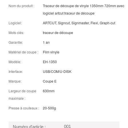
Nom du produit :
Traceur de découpe de vinyle 1350mm 720mm avec
logiciel artcut traceur de découpe
Logiciel:
ARTCUT, Signcut, Signmaster, Flexi, Graph-cut
Mots clés:
traceur de découpe
Garantie:
1 an
Matériel de coupe :
Film vinyle
Modèle:
EH-1350
Interface:
USB/COM/U-DISK
Marque:
Coupe E
Largeur de coupe
630mm
maximale :
Presse à couteaux :
20-500g
001
Numéro d'article :