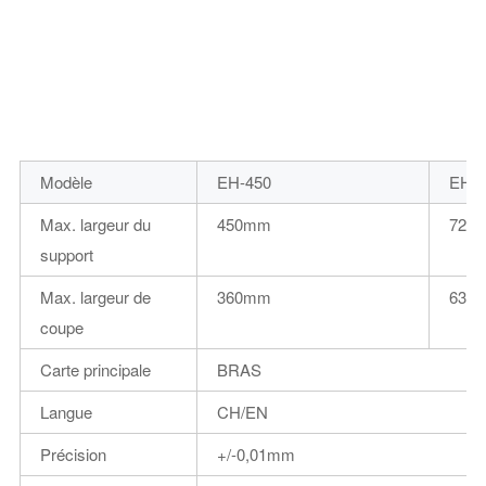
Modèle
EH-450
EH-7
Max. largeur du
450mm
720
support
Max. largeur de
360mm
630
coupe
Carte principale
BRAS
Langue
CH/EN
Précision
+/-0,01mm