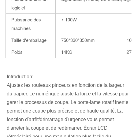
logiciel
Puissance des
< 100W
machines
Taille d'emballage
750*330*350mm
1020
Poids
14KG
27K
Introduction:
Ajustez les rouleaux pinceurs en fonction de la largeur
du papier. Le numérique ajuste la force et la vitesse pour
gérer le processus de coupe. Le porte-lame rotatif inertiel
permet une coupe plus précise et de haute qualité. La
fonction d'arrêt/démarrage d'urgence vous permet
d'arrêter la coupe et de redémarrer. Écran LCD
rétroéclairé pour une manipulation plus facile du