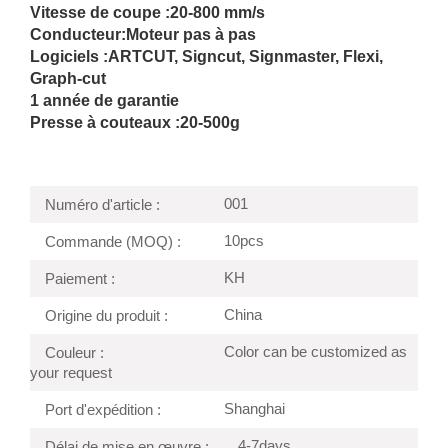
Vitesse de coupe :
20-800 mm/s
Conducteur:
Moteur pas à pas
Logiciels :ARTCUT, Signcut, Signmaster, Flexi,
Graph-cut
1 année de garantie
Presse à couteaux :
20-500g
001
Numéro d'article :
10pcs
Commande (MOQ) :
KH
Paiement :
China
Origine du produit :
Color can be customized as
Couleur :
your request
Shanghai
Port d'expédition :
4-7days
Délai de mise en œuvre :