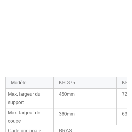
Modèle
KH-375
KH
-
Max. largeur du
450mm
720
support
Max. largeur de
360mm
630
coupe
Carte principale
BRAS