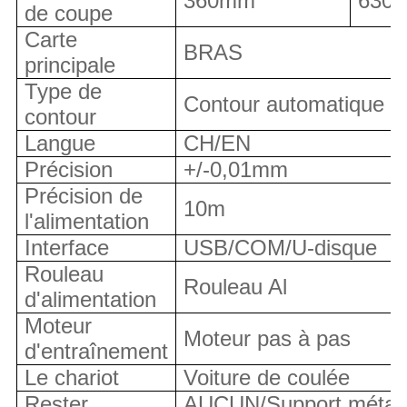
360mm
630
de coupe
Carte
BRAS
principale
Type de
Contour automatique
contour
Langue
CH/EN
Précision
+/-0,01mm
Précision de
10m
l'alimentation
Interface
USB/COM/U-disque
Rouleau
Rouleau Al
d'alimentation
Moteur
Moteur pas à pas
d'entraînement
Le chariot
Voiture de coulée
Rester
AUCUN/Support métalli