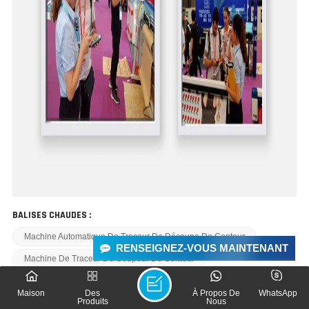
BALISES CHAUDES :
Machine Automatique De Traceur De Découpe De Contour
RENSEIGNEZ-VOUS MAINTENANT
Machine De Traceur De Coupeur De Contour
Traceur De Découpe De Contour
Maison
Des
À Propos De
WhatsApp
Produits
Nous
Traceur De Découpe De Contour