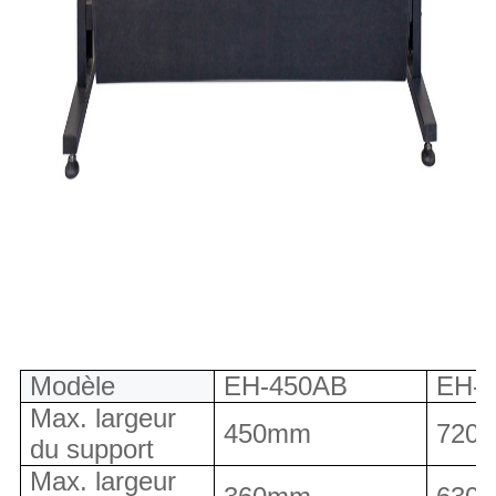
Modèle
EH-450AB
EH-
Max. largeur
450mm
720
du support
Max. largeur