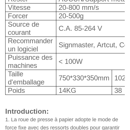
Vitesse
20-800 mm/s
Forcer
20-500g
Source de
C.A. 85-264 V
courant
Recommander
Signmaster, Artcut, Cor
un logiciel
Puissance des
< 100W
machines
Taille
750*330*350mm
1020
d'emballage
Poids
14KG
38
Introduction:
1. La roue de presse à papier adopte le mode de
force fixe avec des ressorts doubles pour garantir