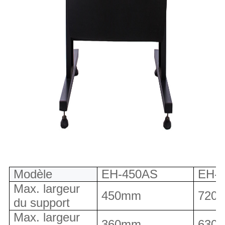
Modèle
EH-450AS
EH-
Max. largeur
450mm
720
du support
Max. largeur
360mm
630