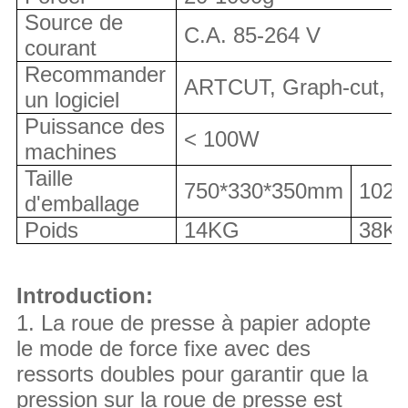
Source de
C.A. 85-264 V
courant
Recommander
ARTCUT, Graph-cut, Si
un logiciel
Puissance des
< 100W
machines
Taille
750*330*350mm
1020
d'emballage
Poids
14KG
38K
Introduction:
1. La roue de presse à papier adopte
le mode de force fixe avec des
ressorts doubles pour garantir que la
pression sur la roue de presse est