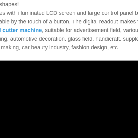
shapes!
s with illuminated LCD screen and large control panel b
able by the touch of a button. The digital readout makes 
l cutter machine
, suitable for advertisement field, vario
ng, automotive decoration, glass field, handicraft, suppl
 making, car beauty industry, fashion design, etc.