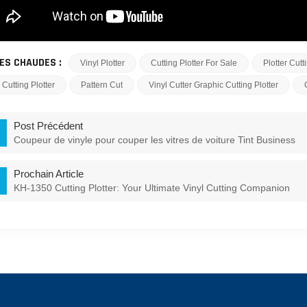
ES CHAUDES :
Vinyl Plotter
Cutting Plotter For Sale
Plotter Cut
 Cutting Plotter
Pattern Cut
Vinyl Cutter Graphic Cutting Plotter
Post Précédent
Coupeur de vinyle pour couper les vitres de voiture Tint Business
Prochain Article
KH-1350 Cutting Plotter: Your Ultimate Vinyl Cutting Companion