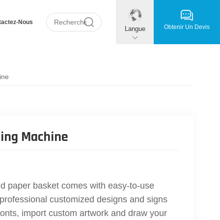
tactez-Nous
Obtenir Un Devis
Langue
ine
ting Machine
nd paper basket comes with easy-to-use
rofessional customized designs and signs
r fonts, import custom artwork and draw your