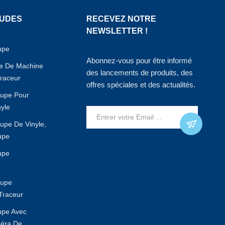
AUDES
RECEVEZ NOTRE
NEWSLETTER !
upe
Abonnez-vous pour être informé
le De Machine
des lancements de produits, des
raceur
offres spéciales et des actualités.
upe Pour
nyle
upe De Vinyle,
upe
upe
oupe
Traceur
upe Avec
éra De