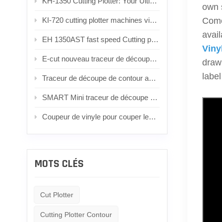
KH-1350 Cutting Plotter: Your Ultimate Vinyl Cutting Companion
own 
KI-720 cutting plotter machines vinyl cutting machine
Come
avail
EH 1350AST fast speed Cutting plotter with Camera, servo motor
Viny
E-cut nouveau traceur de découpe de vinyle machine mini traceur de découpe traceur de découpe de vinyle TT450
drawi
label
Traceur de découpe de contour automatique KI 1350AB, 1350 mm
SMART Mini traceur de découpe sans fil Bluetooth intelligent pour bricolage
Coupeur de vinyle pour couper les vitres de voiture Tint Business
MOTS CLÉS
Cut Plotter
Cutting Plotter Contour