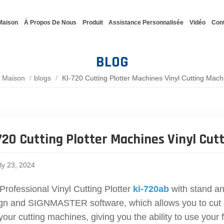
Maison
À Propos De Nous
Produit
Assistance Personnalisée
Vidéo
Con
BLOG
Maison
/
blogs
/
KI-720 Cutting Plotter Machines Vinyl Cutting Mach
720 Cutting Plotter Machines Vinyl Cut
ly 23, 2024
Professional Vinyl Cutting Plotter
ki-720ab
with stand a
gn and SIGNMASTER software, which allows you to cut p
your cutting machines, giving you the ability to use you