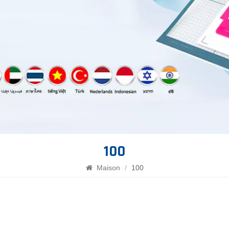
100
Maison
/
100